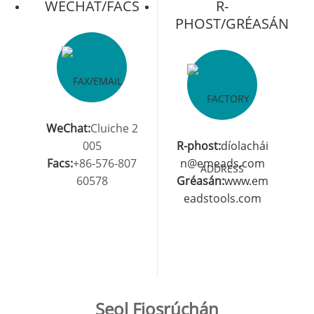
WECHAT/FACS
R-
PHOST/GRÉASÁN
WeChat:
Cluiche 2
005
R-phost:
díolachái
Facs:
+86-576-807
n@emeads.com
60578
Gréasán:
www.em
eadstools.com
Seol Fiosrúchán