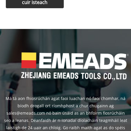
Má tá aon fhiosrúchán agat faoi luachan nó faoi chomhar, ná
bíodh drogall ort ríomhphost a chur chugainn ag
sales@emeads.com nó bain úsáid as an bhfoirm fiosrúcháin
seo a leanas. Déanfaidh ár n-ionadaí díolacháin teagmháil leat
laistigh de 24 uair an chloig. Go raibh maith agat as do spéis