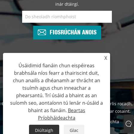
inár dtáirgí.
FIOSRÚCHÁN ANOIS
X
+86-15712699996
Úsáidimid fianáin chun eispéireas
brabhsála níos fearr a thairiscint duit,
sales@emeads.com
chun anailís a dhéanamh ar thrácht an
tsuímh agus chun inneachar a
phearsantú. Trí úsáid a bhaint as an
suíomh seo, aontaíonn tú lenár n-úsáid a
Cóipcheart © 2023 Zhejiang Emeads Tools Co.,Ltd. - Uirlis rocadh,
bhaint as fianáin.
Beartas
Uirlis ghearrtha hiodrálach, Uirlis pollta - Gach ceart ar cosaint.
Príobháideachta
Links
Sitemap
RSS
XML
Beartas Príobháideachta
Diúltaigh
Glac