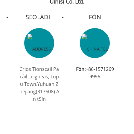
Uirlisí Co, Ltd.
SEOLADH
FÓN
Crios Tionscail Pa
Fón:
+86-1571269
cáil Leigheas, Lup
9996
u Town.Yuhuan Z
hejiang(317608) A
n tSín